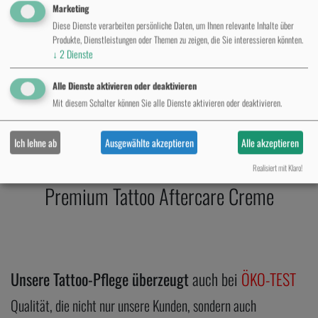
Marketing
Diese Dienste verarbeiten persönliche Daten, um Ihnen relevante Inhalte über
Produkte, Dienstleistungen oder Themen zu zeigen, die Sie interessieren könnten.
Believa – Premium-Pflege für dein
↓
2
Dienste
Tattoo
Alle Dienste aktivieren oder deaktivieren
Mit diesem Schalter können Sie alle Dienste aktivieren oder deaktivieren.
Professional Tattoo Butter
Ich lehne ab
Ausgewählte akzeptieren
Alle akzeptieren
Realisiert mit Klaro!
Premium Tattoo Aftercare ​Creme
Unsere Tattoo-Pflege überzeugt
auch bei
ÖKO-TEST
Qualität, die nicht nur unsere Kunden, sondern auch