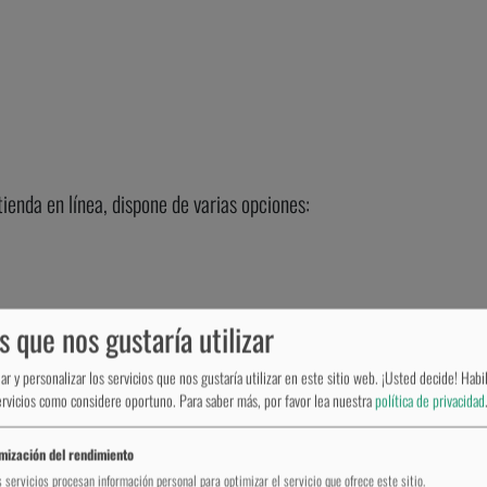
ENSCHUTZ
WUNDSCHUTZ
MERCH
MEHR
tienda en línea, dispone de varias opciones:
s que nos gustaría utilizar
sitio web del proveedor de servicios de pago en línea PayPal. Para p
 registrarse previamente, iniciar sesión con sus datos de acceso y 
r y personalizar los servicios que nos gustaría utilizar en este sitio web. ¡Usted decide! Habil
Pal que inicie la operación de pago.
servicios como considere oportuno.
Para saber más, por favor lea nuestra
política de privacidad
tar registrado en dicho servicio o registrarse previamente e inic
mización del rendimiento
e pago se realiza automáticamente por PayPal inmediatamente despu
 servicios procesan información personal para optimizar el servicio que ofrece este sitio.