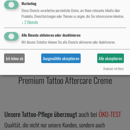
Marketing
Diese Dienste verarbeiten persönliche Daten, um Ihnen relevante Inhalte über
Produkte, Dienstleistungen oder Themen zu zeigen, die Sie interessieren könnten.
Believa – Premium-Pflege für dein
↓
2
Dienste
Tattoo
Alle Dienste aktivieren oder deaktivieren
Mit diesem Schalter können Sie alle Dienste aktivieren oder deaktivieren.
Professional Tattoo Butter
Ich lehne ab
Ausgewählte akzeptieren
Alle akzeptieren
Realisiert mit Klaro!
Premium Tattoo Aftercare ​Creme
Unsere Tattoo-Pflege überzeugt
auch bei
ÖKO-TEST
Qualität, die nicht nur unsere Kunden, sondern auch