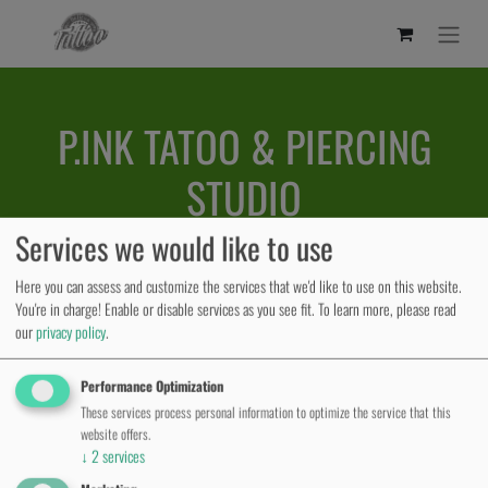
P.INK TATOO & PIERCING
STUDIO
Services we would like to use
Here you can assess and customize the services that we'd like to use on this website.
P.ink Tattoo Studio – Wo Stil auf
You're in charge! Enable or disable services as you see fit.
To learn more, please read
our
privacy policy
.
Persönlichkeit trifft
Performance Optimization
Das P.ink Tattoo Studio in Neustadt bei Coburg steht seit
These services process personal information to optimize the service that this
2015 für kreative Tattoo-Kunst, bei der Stil, Erfahrung und
website offers.
Ehrlichkeit Hand in Hand gehen. Das engagierte Team
↓
2
services
gestaltet individuelle Motive mit Liebe zum Detail und einem